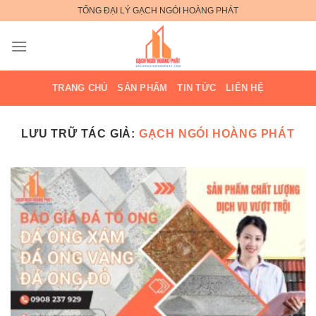
Bỏ
TỔNG ĐẠI LÝ GẠCH NGÓI HOÀNG PHÁT
qua
nội
dung
TRANG CHỦ
SẢN PHẨM
TIN TỨC
LIÊN HỆ
LƯU TRỮ TÁC GIẢ:
GẠCH NGÓI HOÀNG PHÁT