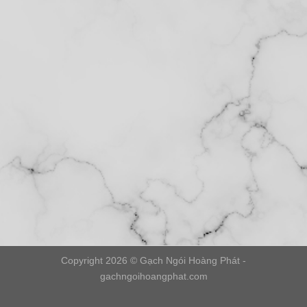
Copyright 2026 © Gạch Ngói Hoàng Phát -
gachngoihoangphat.com