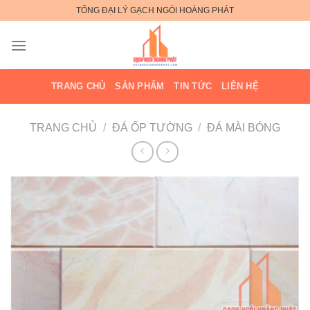
Bỏ
TỔNG ĐẠI LÝ GẠCH NGÓI HOÀNG PHÁT
qua
nội
dung
TRANG CHỦ
SẢN PHẨM
TIN TỨC
LIÊN HỆ
TRANG CHỦ
/
ĐÁ ỐP TƯỜNG
/
ĐÁ MÀI BÓNG