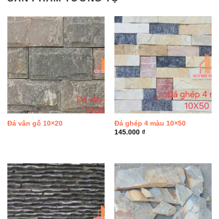
Đá vân gỗ 10×20
Đá ghép 4 màu 10×50
145.000
₫