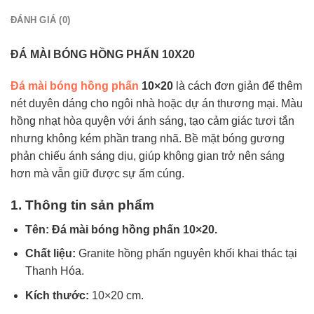
ĐÁNH GIÁ (0)
ĐÁ MÀI BÓNG HỒNG PHẤN 10X20
Đá mài bóng hồng phấn
10×20
là cách đơn giản để thêm
nét duyên dáng cho ngôi nhà hoặc dự án thương mại. Màu
hồng nhạt hòa quyện với ánh sáng, tạo cảm giác tươi tắn
nhưng không kém phần trang nhã. Bề mặt bóng gương
phản chiếu ánh sáng dịu, giúp không gian trở nên sáng
hơn mà vẫn giữ được sự ấm cúng.
1. Thông tin sản phẩm
Tên:
Đá mài bóng hồng p
h
ấn 10×2
0
.
Chất liệu:
Granite hồng phấn nguyên khối khai thác tại
Thanh Hóa.
Kích thước:
10×20 cm.