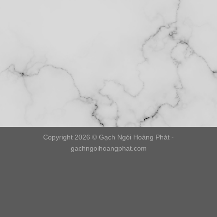
Copyright 2026 © Gạch Ngói Hoàng Phát -
gachngoihoangphat.com