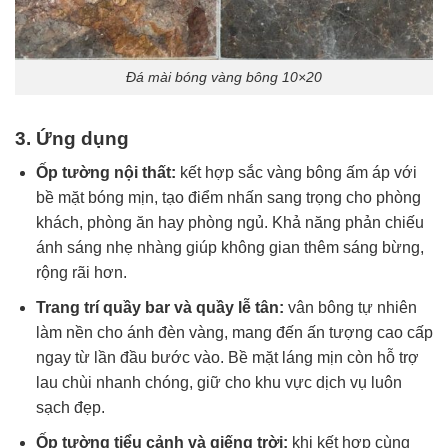
Đá mài bóng vàng bông 10×20
3. Ứng dụng
Ốp tường nội thất:
kết hợp sắc vàng bông ấm áp với
bề mặt bóng mịn, tạo điểm nhấn sang trọng cho phòng
khách, phòng ăn hay phòng ngủ. Khả năng phản chiếu
ánh sáng nhẹ nhàng giúp không gian thêm sáng bừng,
rộng rãi hơn.
Trang trí quầy bar và quầy lễ tân:
vân bông tự nhiên
làm nền cho ánh đèn vàng, mang đến ấn tượng cao cấp
ngay từ lần đầu bước vào. Bề mặt láng mịn còn hỗ trợ
lau chùi nhanh chóng, giữ cho khu vực dịch vụ luôn
sạch đẹp.
Ốp tường tiểu cảnh và giếng trời:
khi kết hợp cùng