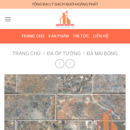
Bỏ
TỔNG ĐẠI LÝ GẠCH NGÓI HOÀNG PHÁT
qua
nội
dung
TRANG CHỦ
SẢN PHẨM
TIN TỨC
LIÊN HỆ
TRANG CHỦ
/
ĐÁ ỐP TƯỜNG
/
ĐÁ MÀI BÓNG