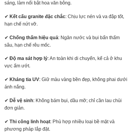
sáng, làm nổi bật hoa văn bông.
✔
Kết cấu granite đặc chắc
: Chịu lực nén và va đập tốt,
hạn chế nứt vỡ.
✔
Chống thấm hiệu quả
: Ngăn nước và bụi bẩn thấm
sâu, hạn chế rêu mốc.
✔
Độ ma sát hợp lý
: An toàn khi di chuyển, kể cả ở khu
vực ẩm ướt.
✔
Kháng tia UV
: Giữ màu vàng bền đẹp, không phai dưới
ánh nắng.
✔
Dễ vệ sinh
: Không bám bụi, dầu mỡ; chỉ cần lau chùi
đơn giản.
✔
Thi công linh hoạt
: Phù hợp nhiều loại bề mặt và
phương pháp lắp đặt.