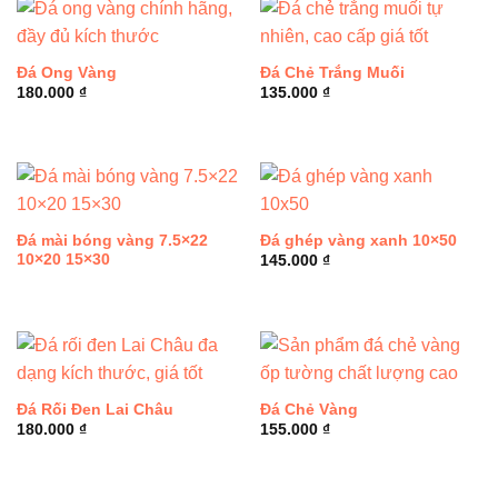
Đá Ong Vàng
Đá Chẻ Trắng Muối
180.000
₫
135.000
₫
Đá mài bóng vàng 7.5×22
Đá ghép vàng xanh 10×50
10×20 15×30
145.000
₫
Đá Rối Đen Lai Châu
Đá Chẻ Vàng
180.000
₫
155.000
₫